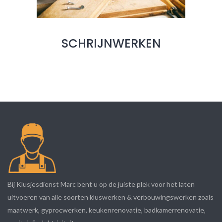
SCHRIJNWERKEN
Bij Klusjesdienst Marc bent u op de juiste plek voor het laten
uitvoeren van alle soorten kluswerken & verbouwingswerken zoals
maatwerk, gyprocwerken, keukenrenovatie, badkamerrenovatie,