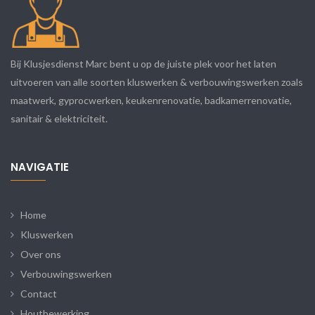
n
a
t
i
Bij Klusjesdienst Marc bent u op de juiste plek voor het laten
v
uitvoeren van alle soorten kluswerken & verbouwingswerken zoals
e
maatwerk, gyprocwerken, keukenrenovatie, badkamerrenovatie,
:
sanitair & elektriciteit.
NAVIGATIE
Home
Kluswerken
Over ons
Verbouwingswerken
Contact
Houtbewerking