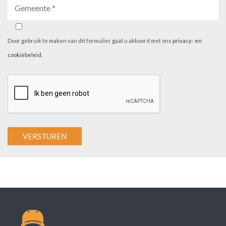
Door gebruik te maken van dit formulier gaat u akkoord met ons
privacy- en
cookiebeleid
.
A
l
t
e
r