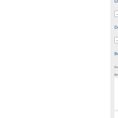
Lo
D
B
Pr
be