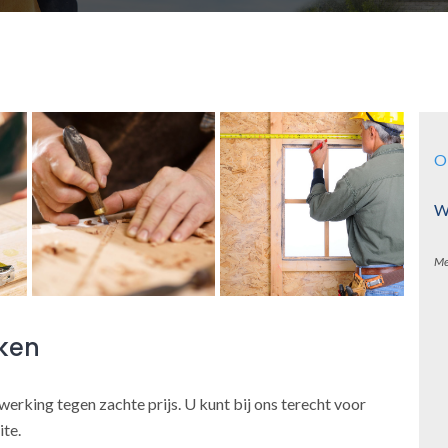
O
W
Me
rken
fwerking tegen zachte prijs. U kunt bij ons terecht voor
ite.