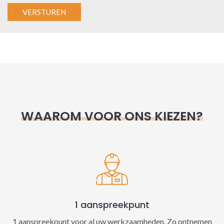
A
l
t
e
r
n
WAAROM VOOR ONS KIEZEN?
a
t
i
v
e
:
1 aanspreekpunt
1 aanspreekpunt voor al uw werkzaamheden. Zo ontnemen