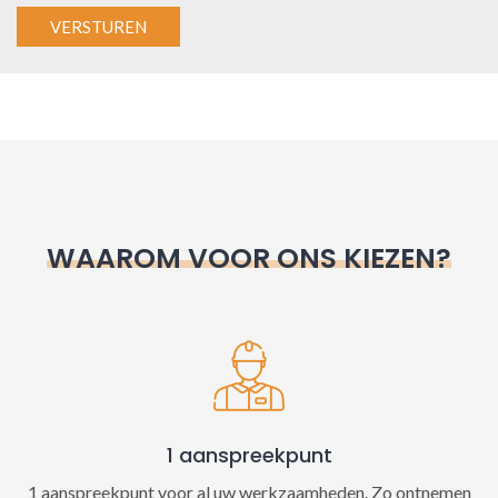
A
l
t
e
r
n
WAAROM VOOR ONS KIEZEN?
a
t
i
v
e
:
1 aanspreekpunt
1 aanspreekpunt voor al uw werkzaamheden. Zo ontnemen