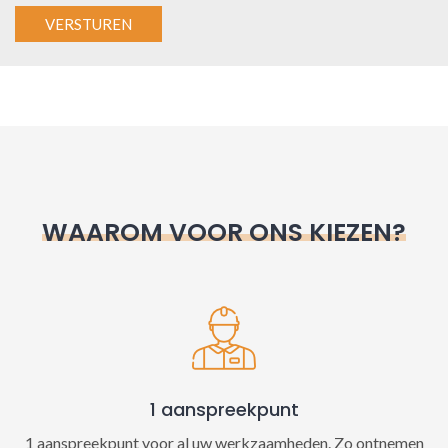
A
l
t
e
r
n
WAAROM VOOR ONS KIEZEN?
a
t
i
v
e
:
1 aanspreekpunt
1 aanspreekpunt voor al uw werkzaamheden. Zo ontnemen