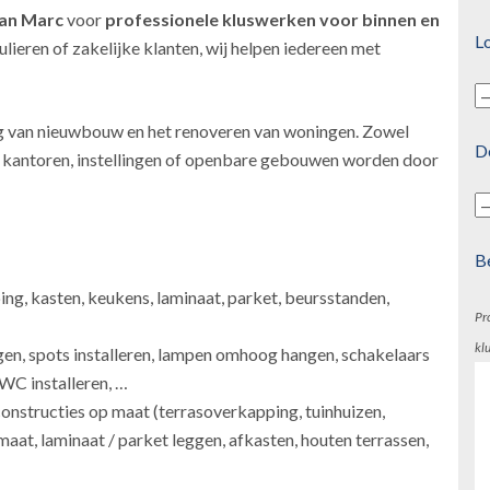
an Marc
voor
professionele kluswerken
voor binnen en
Lo
lieren of zakelijke klanten, wij helpen iedereen met
g van nieuwbouw en het renoveren van woningen. Zowel
D
s, kantoren, instellingen of openbare gebouwen worden door
B
ping, kasten, keukens, laminaat, parket, beursstanden,
Pr
kl
gen, spots installeren, lampen omhoog hangen, schakelaars
 WC installeren, …
onstructies op maat (terrasoverkapping, tuinhuizen,
maat, laminaat / parket leggen, afkasten, houten terrassen,