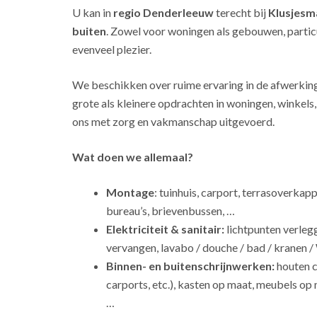
U kan in
regio Denderleeuw
terecht bij
Klusjesm
buiten
. Zowel voor woningen als gebouwen, particu
evenveel plezier.
We beschikken over ruime ervaring in de afwerkin
grote als kleinere opdrachten in woningen, winkel
ons met zorg en vakmanschap uitgevoerd.
Wat doen we allemaal?
Montage
: tuinhuis, carport, terrasoverkap
bureau’s, brievenbussen, …
Elektriciteit & sanitair:
lichtpunten verleg
vervangen, lavabo / douche / bad / kranen /
Binnen- en buitenschrijnwerken:
houten c
carports, etc.), kasten op maat, meubels op 
…