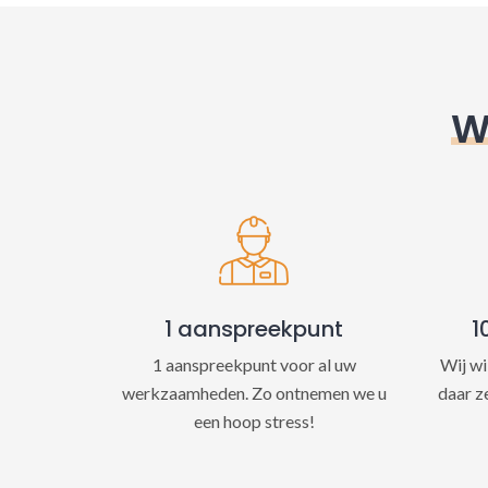
W
1 aanspreekpunt
1
1 aanspreekpunt voor al uw
Wij wi
werkzaamheden. Zo ontnemen we u
daar z
een hoop stress!