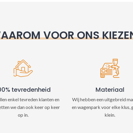
e
:
AAROM VOOR ONS KIEZE
00% tevredenheid
Materiaal
llen enkel tevreden klanten en
Wij hebben een uitgebreid ma
etten we dan ook keer op keer
en wagenpark voor elke klus, 
op in.
klein.