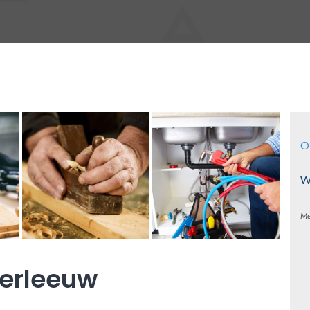
O
Wa
Me
derleeuw