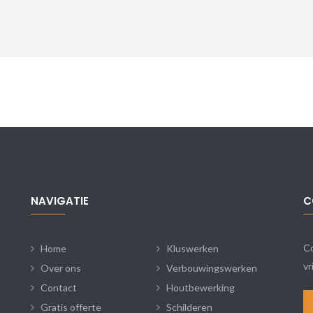
NAVIGATIE
C
Co
Home
Kluswerken
vr
Over ons
Verbouwingswerken
Contact
Houtbewerking
Gratis offerte
Schilderen