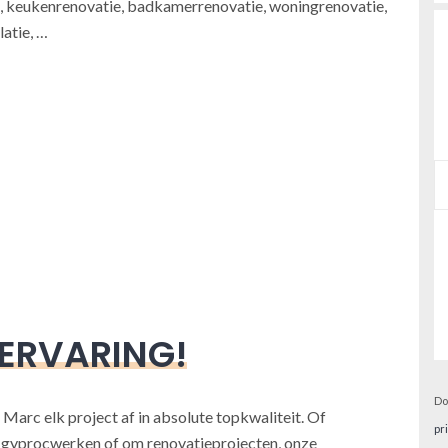
 keukenrenovatie, badkamerrenovatie, woningrenovatie,
atie, …
 ERVARING!
Do
 Marc elk project af in absolute topkwaliteit. Of
pr
, gyprocwerken of om renovatieprojecten, onze