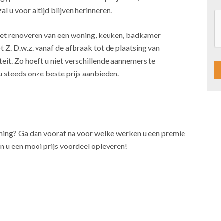
l u voor altijd blijven herinneren.
j het renoveren van een woning, keuken, badkamer
t Z. D.w.z. vanaf de afbraak tot de plaatsing van
teit. Zo hoeft u niet verschillende aannemers te
u steeds onze beste prijs aanbieden.
A
l
t
oning? Ga dan vooraf na voor welke werken u een premie
e
n u een mooi prijs voordeel opleveren!
r
n
a
t
i
v