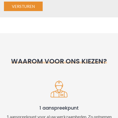
A
l
t
e
r
n
WAAROM VOOR ONS KIEZEN?
a
t
i
v
e
:
1 aanspreekpunt
1 aanspreekpunt voor al uw werkzaamheden. Zo ontnemen