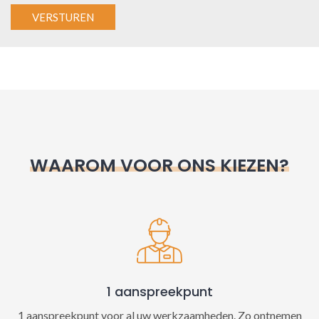
A
l
t
e
r
n
WAAROM VOOR ONS KIEZEN?
a
t
i
v
e
:
1 aanspreekpunt
1 aanspreekpunt voor al uw werkzaamheden. Zo ontnemen