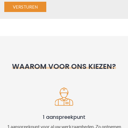
A
l
t
e
r
n
WAAROM VOOR ONS KIEZEN?
a
t
i
v
e
:
1 aanspreekpunt
1 aanspreekpunt voor al uw werkzaamheden. Zo ontnemen