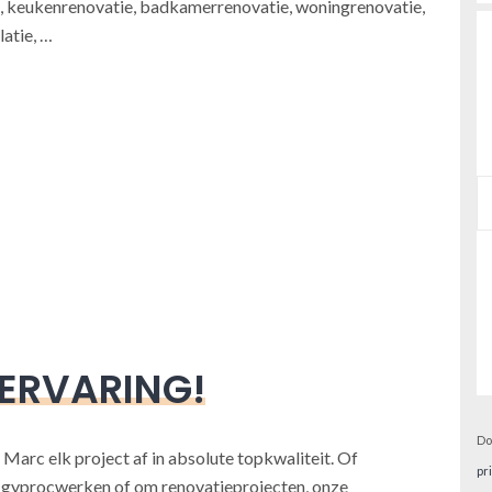
 keukenrenovatie, badkamerrenovatie, woningrenovatie,
atie, …
 ERVARING!
Do
 Marc elk project af in absolute topkwaliteit. Of
pr
, gyprocwerken of om renovatieprojecten, onze