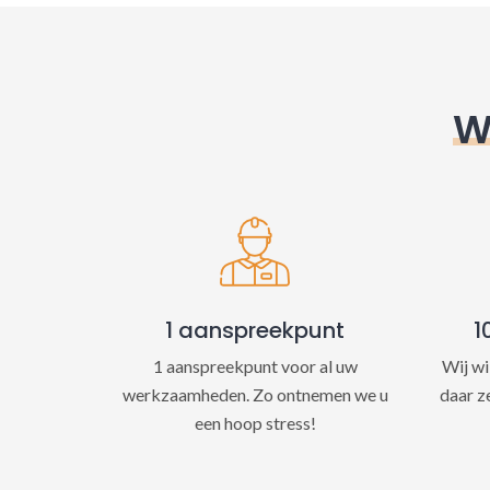
W
1 aanspreekpunt
1
1 aanspreekpunt voor al uw
Wij wi
werkzaamheden. Zo ontnemen we u
daar z
een hoop stress!