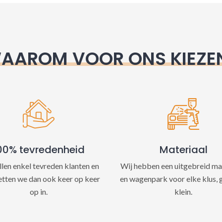
e
:
AAROM VOOR ONS KIEZE
00% tevredenheid
Materiaal
llen enkel tevreden klanten en
Wij hebben een uitgebreid ma
etten we dan ook keer op keer
en wagenpark voor elke klus, 
op in.
klein.