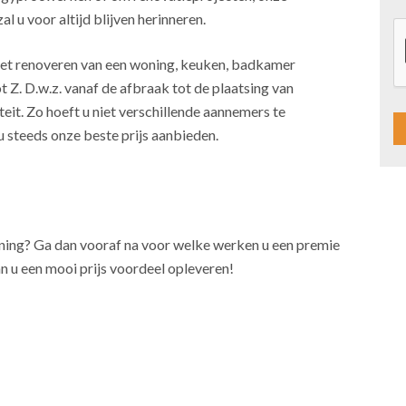
l u voor altijd blijven herinneren.
j het renoveren van een woning, keuken, badkamer
t Z. D.w.z. vanaf de afbraak tot de plaatsing van
teit. Zo hoeft u niet verschillende aannemers te
u steeds onze beste prijs aanbieden.
A
l
t
oning? Ga dan vooraf na voor welke werken u een premie
e
n u een mooi prijs voordeel opleveren!
r
n
a
t
i
v