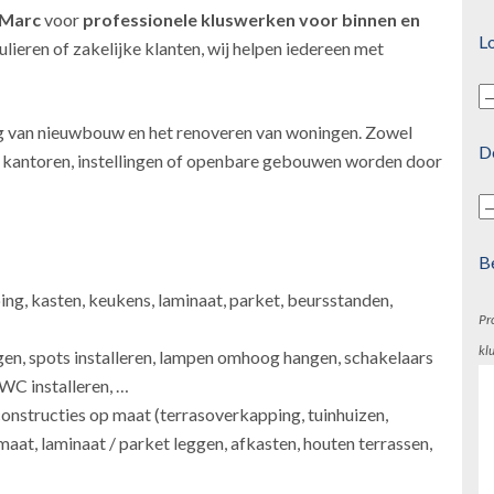
 Marc
voor
professionele kluswerken
voor binnen en
Lo
lieren of zakelijke klanten, wij helpen iedereen met
g van nieuwbouw en het renoveren van woningen. Zowel
D
s, kantoren, instellingen of openbare gebouwen worden door
B
ping, kasten, keukens, laminaat, parket, beursstanden,
Pr
kl
gen, spots installeren, lampen omhoog hangen, schakelaars
 WC installeren, …
onstructies op maat (terrasoverkapping, tuinhuizen,
maat, laminaat / parket leggen, afkasten, houten terrassen,