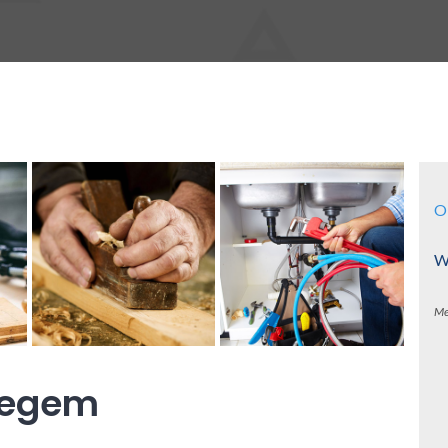
O
Wa
Me
degem