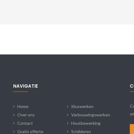
NAVIGATIE
C
Co
Home
Kluswerken
vr
Over ons
Verbouwingswerken
Contact
Houtbewerking
Gratis offerte
Schilderen