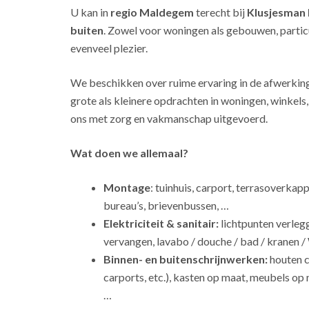
U kan in
regio Maldegem
terecht bij
Klusjesman
buiten
. Zowel voor woningen als gebouwen, particu
evenveel plezier.
We beschikken over ruime ervaring in de afwerkin
grote als kleinere opdrachten in woningen, winkel
ons met zorg en vakmanschap uitgevoerd.
Wat doen we allemaal?
Montage
: tuinhuis, carport, terrasoverkap
bureau’s, brievenbussen, …
Elektriciteit & sanitair:
lichtpunten verleg
vervangen, lavabo / douche / bad / kranen /
Binnen- en buitenschrijnwerken:
houten c
carports, etc.), kasten op maat, meubels op 
…