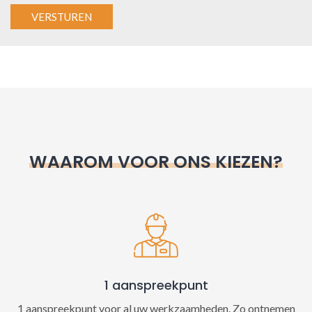
A
l
t
e
r
n
WAAROM VOOR ONS KIEZEN?
a
t
i
v
e
:
1 aanspreekpunt
1 aanspreekpunt voor al uw werkzaamheden. Zo ontnemen