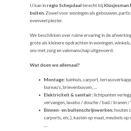
U kan in
regio Schepdaal
terecht bij
Klusjesman
buiten
. Zowel voor woningen als gebouwen, particu
evenveel plezier.
We beschikken over ruime ervaring in de afwerkin
grote als kleinere opdrachten in woningen, winkel
ons met zorg en vakmanschap uitgevoerd.
Wat doen we allemaal?
Montage
: tuinhuis, carport, terrasoverkap
bureau’s, brievenbussen, …
Elektriciteit & sanitair:
lichtpunten verleg
vervangen, lavabo / douche / bad / kranen /
Binnen- en buitenschrijnwerken:
houten c
carports, etc.), kasten op maat, meubels op 
…