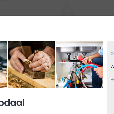
O
Wa
Me
epdaal