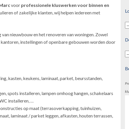
 Marc
voor
professionele kluswerken
voor binnen en
Lo
lieren of zakelijke klanten, wij helpen iedereen met
g van nieuwbouw en het renoveren van woningen. Zowel
D
s, kantoren, instellingen of openbare gebouwen worden door
B
ping, kasten, keukens, laminaat, parket, beursstanden,
Pr
kl
gen, spots installeren, lampen omhoog hangen, schakelaars
 WC installeren, …
onstructies op maat (terrasoverkapping, tuinhuizen,
maat, laminaat / parket leggen, afkasten, houten terrassen,