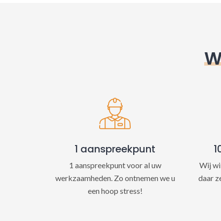
W
1 aanspreekpunt
1
1 aanspreekpunt voor al uw
Wij wi
werkzaamheden. Zo ontnemen we u
daar z
een hoop stress!