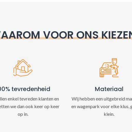
e
:
AAROM VOOR ONS KIEZE
00% tevredenheid
Materiaal
llen enkel tevreden klanten en
Wij hebben een uitgebreid ma
etten we dan ook keer op keer
en wagenpark voor elke klus, 
op in.
klein.