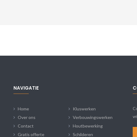
NAVIGATIE
C
Co
Home
Kluswerken
vr
Over ons
Verbouwingswerken
Contact
Houtbewerking
Gratis offerte
Schilderen