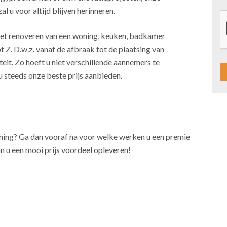
l u voor altijd blijven herinneren.
j het renoveren van een woning, keuken, badkamer
t Z. D.w.z. vanaf de afbraak tot de plaatsing van
teit. Zo hoeft u niet verschillende aannemers te
u steeds onze beste prijs aanbieden.
A
l
t
oning? Ga dan vooraf na voor welke werken u een premie
e
n u een mooi prijs voordeel opleveren!
r
n
a
t
i
v