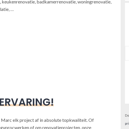
 keukenrenovatie, badkamerrenovatie, woningrenovatie,
atie, …
 ERVARING!
Do
 Marc elk project af in absolute topkwaliteit. Of
pr
, gyprocwerken of om renovatieprojecten, onze