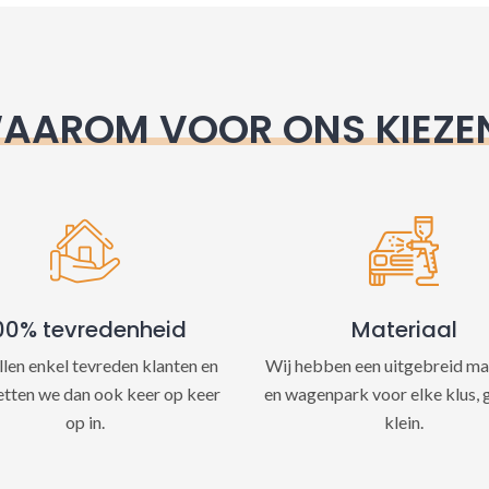
e
:
AAROM VOOR ONS KIEZE
00% tevredenheid
Materiaal
llen enkel tevreden klanten en
Wij hebben een uitgebreid ma
etten we dan ook keer op keer
en wagenpark voor elke klus, 
op in.
klein.