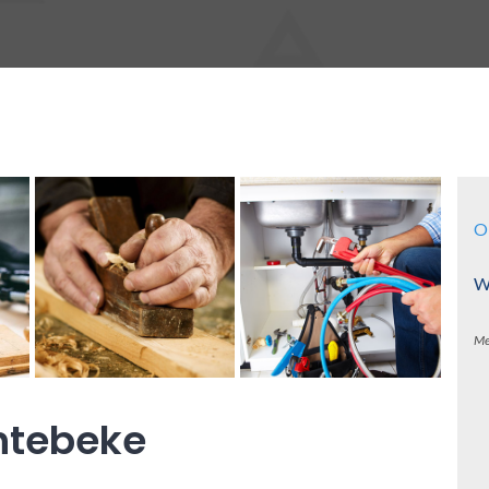
O
Wa
Me
htebeke