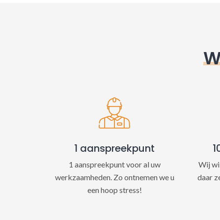
W
1 aanspreekpunt
1
1 aanspreekpunt voor al uw
Wij wi
werkzaamheden. Zo ontnemen we u
daar z
een hoop stress!