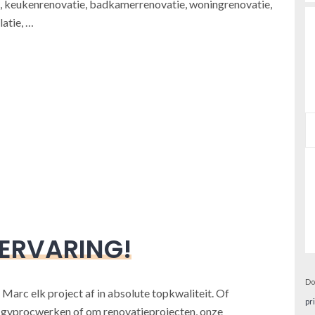
 keukenrenovatie, badkamerrenovatie, woningrenovatie,
atie, …
 ERVARING!
Do
 Marc elk project af in absolute topkwaliteit. Of
pr
, gyprocwerken of om renovatieprojecten, onze