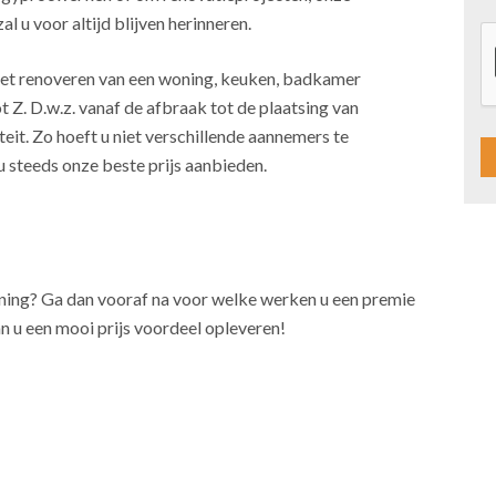
l u voor altijd blijven herinneren.
j het renoveren van een woning, keuken, badkamer
t Z. D.w.z. vanaf de afbraak tot de plaatsing van
teit. Zo hoeft u niet verschillende aannemers te
u steeds onze beste prijs aanbieden.
A
l
t
oning? Ga dan vooraf na voor welke werken u een premie
e
n u een mooi prijs voordeel opleveren!
r
n
a
t
i
v