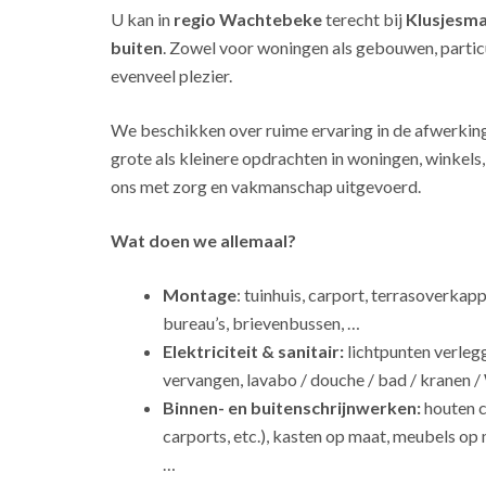
U kan in
regio Wachtebeke
terecht bij
Klusjesm
buiten
. Zowel voor woningen als gebouwen, particu
evenveel plezier.
We beschikken over ruime ervaring in de afwerkin
grote als kleinere opdrachten in woningen, winkel
ons met zorg en vakmanschap uitgevoerd.
Wat doen we allemaal?
Montage
: tuinhuis, carport, terrasoverkap
bureau’s, brievenbussen, …
Elektriciteit & sanitair:
lichtpunten verleg
vervangen, lavabo / douche / bad / kranen /
Binnen- en buitenschrijnwerken:
houten c
carports, etc.), kasten op maat, meubels op 
…