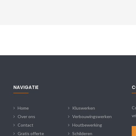
NAVIGATIE
C
Co
Home
Kluswerken
vr
Over ons
Verbouwingswerken
Contact
Houtbewerking
Gratis offerte
Schilderen