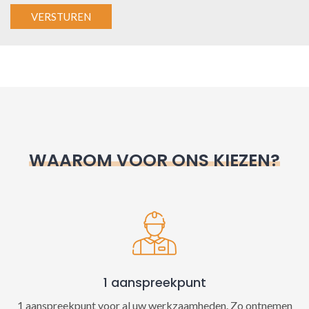
A
l
t
e
r
n
WAAROM VOOR ONS KIEZEN?
a
t
i
v
e
:
1 aanspreekpunt
1 aanspreekpunt voor al uw werkzaamheden. Zo ontnemen