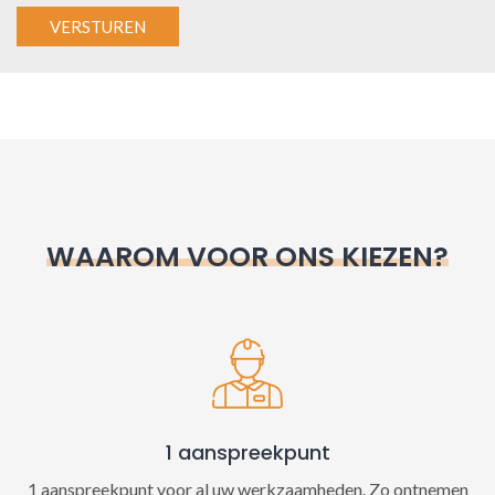
A
l
t
e
r
n
WAAROM VOOR ONS KIEZEN?
a
t
i
v
e
:
1 aanspreekpunt
1 aanspreekpunt voor al uw werkzaamheden. Zo ontnemen