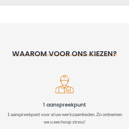
A
l
t
e
r
n
WAAROM VOOR ONS KIEZEN?
a
t
i
v
e
:
1 aanspreekpunt
1 aanspreekpunt voor al uw werkzaamheden. Zo ontnemen
we u een hoop stress!