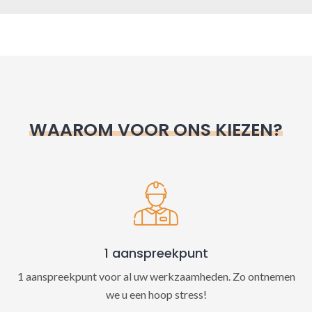
A
l
t
e
r
n
WAAROM VOOR ONS KIEZEN?
a
t
i
v
e
:
1 aanspreekpunt
1 aanspreekpunt voor al uw werkzaamheden. Zo ontnemen
we u een hoop stress!