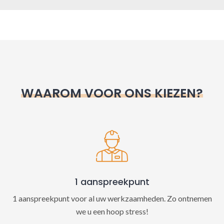
A
l
t
e
r
n
WAAROM VOOR ONS KIEZEN?
a
t
i
v
e
:
1 aanspreekpunt
1 aanspreekpunt voor al uw werkzaamheden. Zo ontnemen
we u een hoop stress!