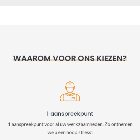
A
l
t
e
r
n
WAAROM VOOR ONS KIEZEN?
a
t
i
v
e
:
1 aanspreekpunt
1 aanspreekpunt voor al uw werkzaamheden. Zo ontnemen
we u een hoop stress!