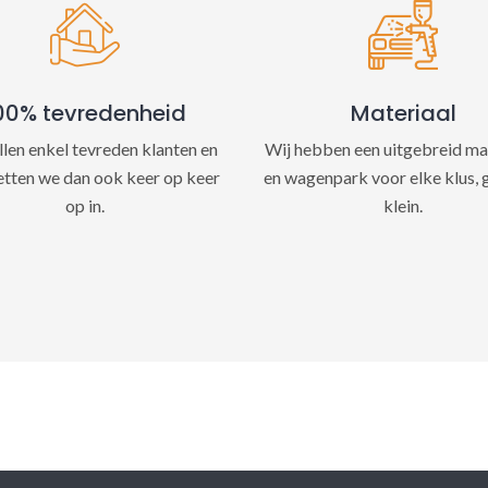
e
:
00% tevredenheid
Materiaal
llen enkel tevreden klanten en
Wij hebben een uitgebreid ma
etten we dan ook keer op keer
en wagenpark voor elke klus, 
op in.
klein.