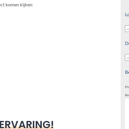
ect komen kijken:
Lo
D
B
Pr
be
 ERVARING!