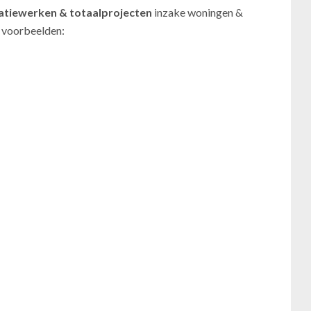
atiewerken
& totaalprojecten
inzake woningen &
e voorbeelden: