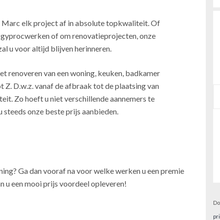
 Marc elk project af in absolute topkwaliteit. Of
, gyprocwerken of om renovatieprojecten, onze
l u voor altijd blijven herinneren.
j het renoveren van een woning, keuken, badkamer
t Z. D.w.z. vanaf de afbraak tot de plaatsing van
teit. Zo hoeft u niet verschillende aannemers te
u steeds onze beste prijs aanbieden.
oning? Ga dan vooraf na voor welke werken u een premie
n u een mooi prijs voordeel opleveren!
Do
pr