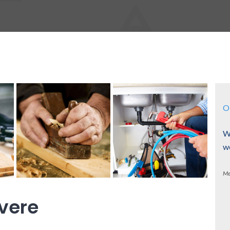
O
W
w
Me
vere