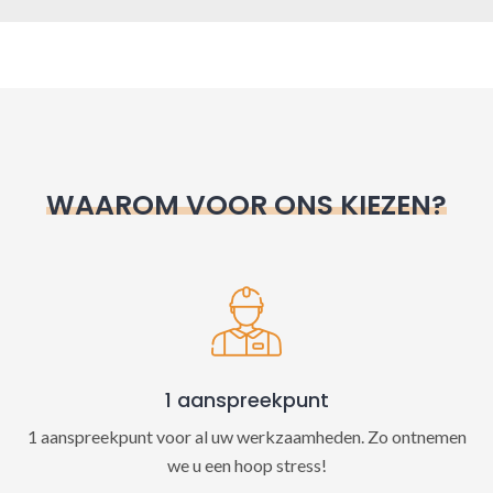
A
l
t
e
r
n
WAAROM VOOR ONS KIEZEN?
a
t
i
v
e
:
1 aanspreekpunt
1 aanspreekpunt voor al uw werkzaamheden. Zo ontnemen
we u een hoop stress!