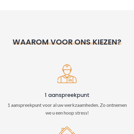
l
t
e
r
n
WAAROM VOOR ONS KIEZEN?
a
t
i
v
e
:
1 aanspreekpunt
1 aanspreekpunt voor al uw werkzaamheden. Zo ontnemen
we u een hoop stress!