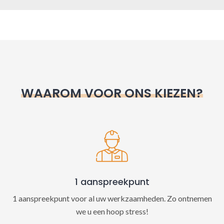
A
l
t
e
r
n
WAAROM VOOR ONS KIEZEN?
a
t
i
v
e
:
1 aanspreekpunt
1 aanspreekpunt voor al uw werkzaamheden. Zo ontnemen
we u een hoop stress!