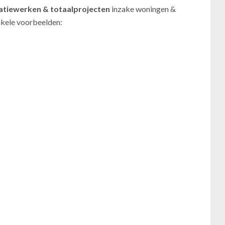
atiewerken
& totaalprojecten
inzake woningen &
nkele voorbeelden: