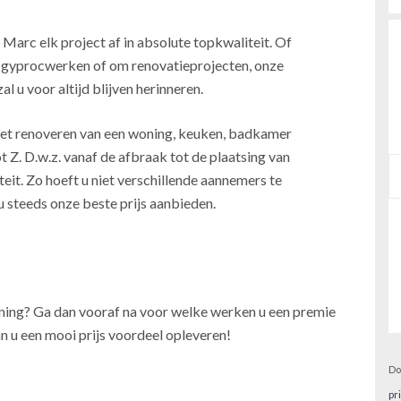
 Marc elk project af in absolute topkwaliteit. Of
, gyprocwerken of om renovatieprojecten, onze
l u voor altijd blijven herinneren.
j het renoveren van een woning, keuken, badkamer
t Z. D.w.z. vanaf de afbraak tot de plaatsing van
teit. Zo hoeft u niet verschillende aannemers te
u steeds onze beste prijs aanbieden.
oning? Ga dan vooraf na voor welke werken u een premie
n u een mooi prijs voordeel opleveren!
Do
pr