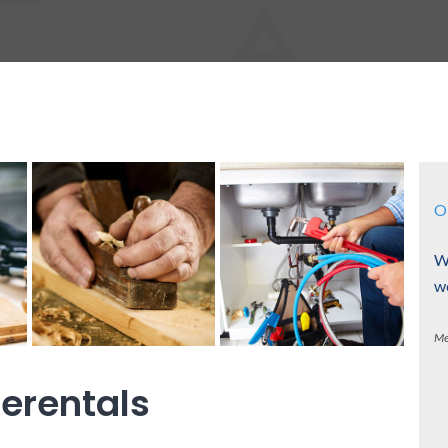
O
W
w
Me
erentals