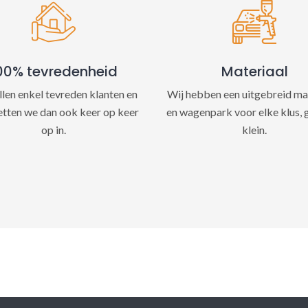
e
:
00% tevredenheid
Materiaal
llen enkel tevreden klanten en
Wij hebben een uitgebreid ma
etten we dan ook keer op keer
en wagenpark voor elke klus, 
op in.
klein.