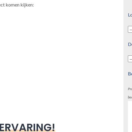
ect komen kijken:
Lo
D
B
Pr
be
 ERVARING!