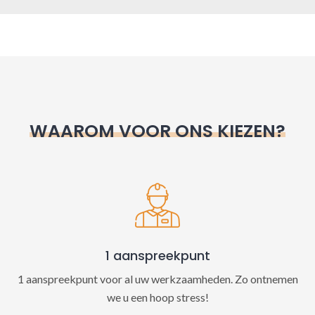
A
l
t
e
r
n
WAAROM VOOR ONS KIEZEN?
a
t
i
v
e
:
1 aanspreekpunt
1 aanspreekpunt voor al uw werkzaamheden. Zo ontnemen
we u een hoop stress!