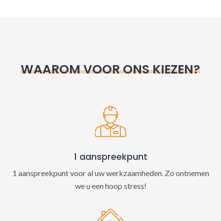
l
t
e
r
n
WAAROM VOOR ONS KIEZEN?
a
t
i
v
e
:
1 aanspreekpunt
1 aanspreekpunt voor al uw werkzaamheden. Zo ontnemen
we u een hoop stress!