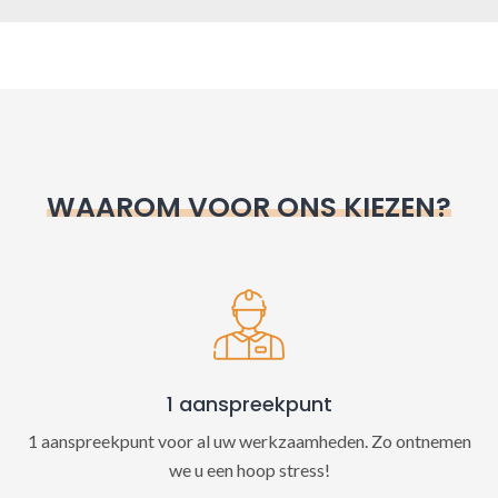
A
l
t
e
r
n
WAAROM VOOR ONS KIEZEN?
a
t
i
v
e
:
1 aanspreekpunt
1 aanspreekpunt voor al uw werkzaamheden. Zo ontnemen
we u een hoop stress!