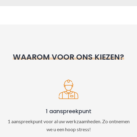
A
l
t
e
r
n
WAAROM VOOR ONS KIEZEN?
a
t
i
v
e
:
1 aanspreekpunt
1 aanspreekpunt voor al uw werkzaamheden. Zo ontnemen
we u een hoop stress!