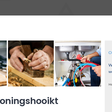
O
W
w
Me
oningshooikt