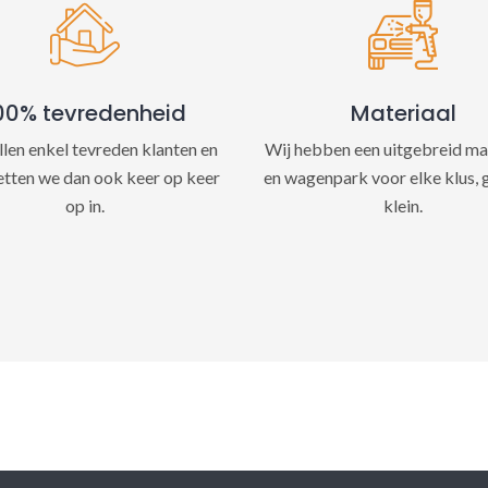
e
:
00% tevredenheid
Materiaal
llen enkel tevreden klanten en
Wij hebben een uitgebreid ma
etten we dan ook keer op keer
en wagenpark voor elke klus, 
op in.
klein.