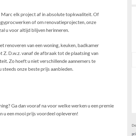
 Marc elk project af in absolute topkwaliteit. Of
, gyprocwerken of om renovatieprojecten, onze
l u voor altijd blijven herinneren.
j het renoveren van een woning, keuken, badkamer
t Z. D.w.z. vanaf de afbraak tot de plaatsing van
teit. Zo hoeft u niet verschillende aannemers te
u steeds onze beste prijs aanbieden.
oning? Ga dan vooraf na voor welke werken u een premie
n u een mooi prijs voordeel opleveren!
Do
pr