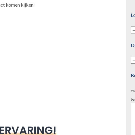
ect komen kijken:
Lo
D
B
Pr
be
 ERVARING!