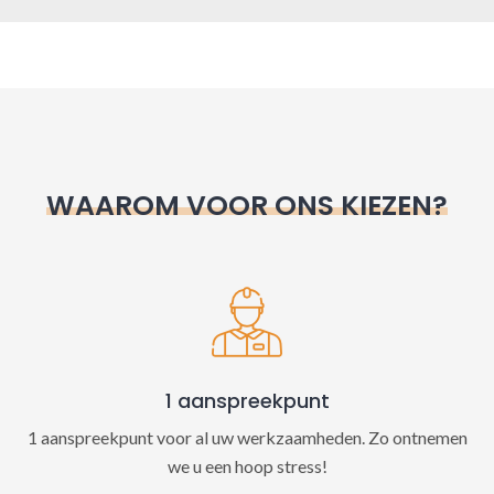
A
l
t
e
r
n
WAAROM VOOR ONS KIEZEN?
a
t
i
v
e
:
1 aanspreekpunt
1 aanspreekpunt voor al uw werkzaamheden. Zo ontnemen
we u een hoop stress!