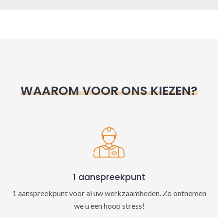
A
l
t
e
r
n
WAAROM VOOR ONS KIEZEN?
a
t
i
v
e
:
1 aanspreekpunt
1 aanspreekpunt voor al uw werkzaamheden. Zo ontnemen
we u een hoop stress!