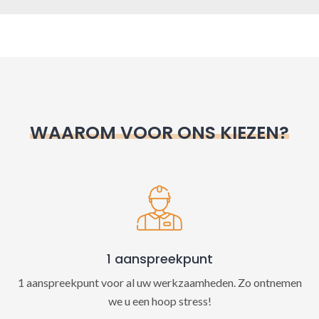
A
l
t
e
r
n
WAAROM VOOR ONS KIEZEN?
a
t
i
v
e
:
1 aanspreekpunt
1 aanspreekpunt voor al uw werkzaamheden. Zo ontnemen
we u een hoop stress!