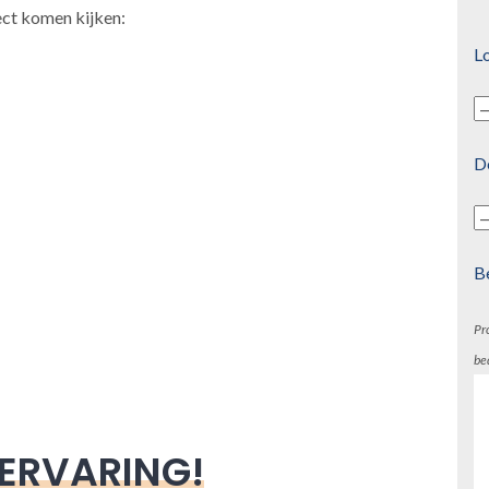
ect komen kijken:
Lo
D
B
Pr
be
 ERVARING!