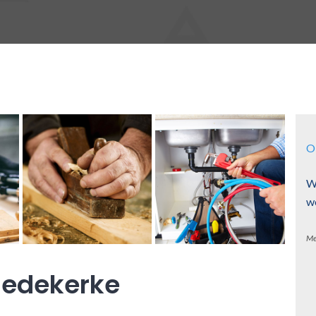
O
W
w
Me
iedekerke