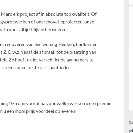
 Marc elk project af in absolute topkwaliteit. Of
, gyprocwerken of om renovatieprojecten, onze
l u voor altijd blijven herinneren.
j het renoveren van een woning, keuken, badkamer
t Z. D.w.z. vanaf de afbraak tot de plaatsing van
teit. Zo hoeft u niet verschillende aannemers te
u steeds onze beste prijs aanbieden.
oning? Ga dan vooraf na voor welke werken u een premie
n u een mooi prijs voordeel opleveren!
Do
pr