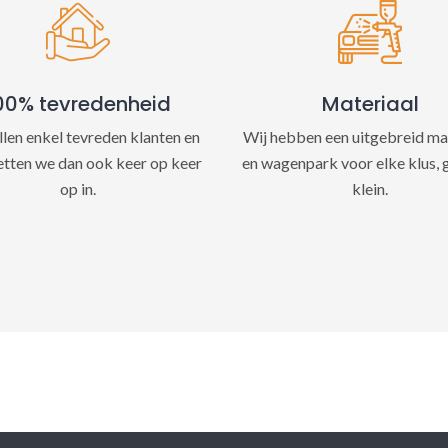
e
:
00% tevredenheid
Materiaal
llen enkel tevreden klanten en
Wij hebben een uitgebreid ma
etten we dan ook keer op keer
en wagenpark voor elke klus, 
op in.
klein.