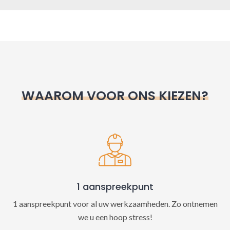
A
l
t
e
r
n
WAAROM VOOR ONS KIEZEN?
a
t
i
v
e
:
1 aanspreekpunt
1 aanspreekpunt voor al uw werkzaamheden. Zo ontnemen
we u een hoop stress!