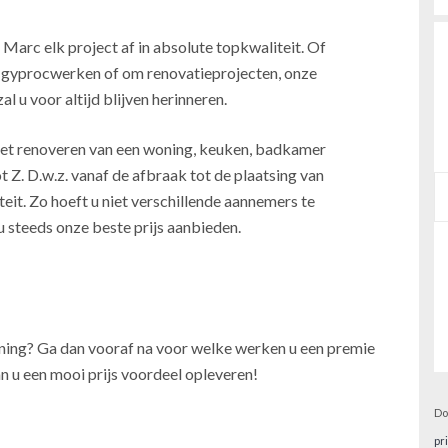
 Marc elk project af in absolute topkwaliteit. Of
, gyprocwerken of om renovatieprojecten, onze
l u voor altijd blijven herinneren.
j het renoveren van een woning, keuken, badkamer
t Z. D.w.z. vanaf de afbraak tot de plaatsing van
teit. Zo hoeft u niet verschillende aannemers te
u steeds onze beste prijs aanbieden.
oning? Ga dan vooraf na voor welke werken u een premie
n u een mooi prijs voordeel opleveren!
Do
pr