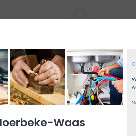
O
W
w
Me
Moerbeke-Waas