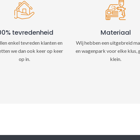
e
:
00% tevredenheid
Materiaal
llen enkel tevreden klanten en
Wij hebben een uitgebreid ma
etten we dan ook keer op keer
en wagenpark voor elke klus, 
op in.
klein.