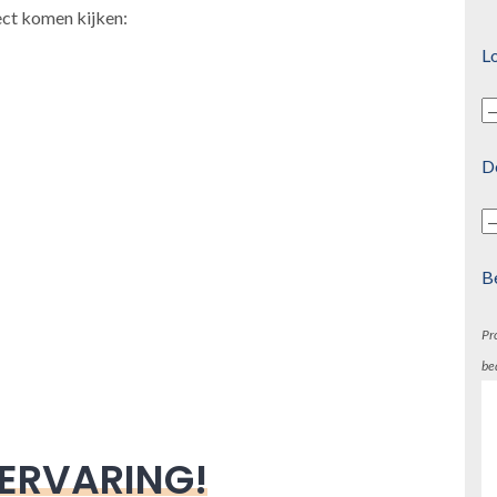
ect komen kijken:
Lo
D
B
Pr
be
 ERVARING!