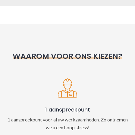
A
l
t
e
r
n
WAAROM VOOR ONS KIEZEN?
a
t
i
v
e
:
1 aanspreekpunt
1 aanspreekpunt voor al uw werkzaamheden. Zo ontnemen
we u een hoop stress!