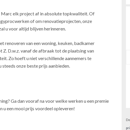
 Marc elk project af in absolute topkwaliteit. Of
, gyprocwerken of om renovatieprojecten, onze
l u voor altijd blijven herinneren.
j het renoveren van een woning, keuken, badkamer
t Z. D.w.z. vanaf de afbraak tot de plaatsing van
teit. Zo hoeft u niet verschillende aannemers te
u steeds onze beste prijs aanbieden.
oning? Ga dan vooraf na voor welke werken u een premie
n u een mooi prijs voordeel opleveren!
Do
pr