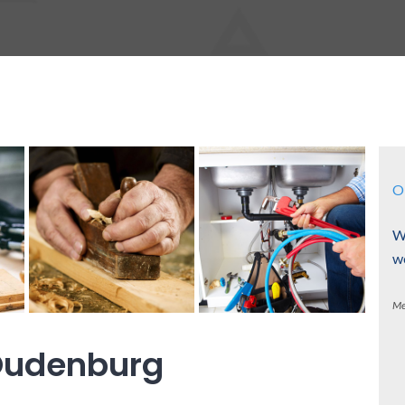
O
W
w
Me
Oudenburg