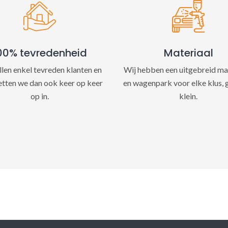
e
:
00% tevredenheid
Materiaal
llen enkel tevreden klanten en
Wij hebben een uitgebreid ma
etten we dan ook keer op keer
en wagenpark voor elke klus, 
op in.
klein.