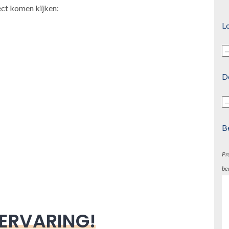
ect komen kijken:
Lo
D
B
Pr
be
 ERVARING!