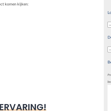
ect komen kijken:
Lo
D
B
Pr
be
 ERVARING!