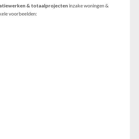
atiewerken
& totaalprojecten
inzake woningen &
nkele voorbeelden: