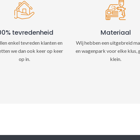
e
:
00% tevredenheid
Materiaal
llen enkel tevreden klanten en
Wij hebben een uitgebreid ma
etten we dan ook keer op keer
en wagenpark voor elke klus, 
op in.
klein.