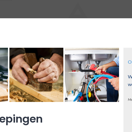
O
W
w
Me
Pepingen