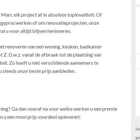
 Marc elk project af in absolute topkwaliteit. Of
, gyprocwerken of om renovatieprojecten, onze
l u voor altijd blijven herinneren.
j het renoveren van een woning, keuken, badkamer
t Z. D.w.z. vanaf de afbraak tot de plaatsing van
teit. Zo hoeft u niet verschillende aannemers te
u steeds onze beste prijs aanbieden.
oning? Ga dan vooraf na voor welke werken u een premie
n u een mooi prijs voordeel opleveren!
Do
pr