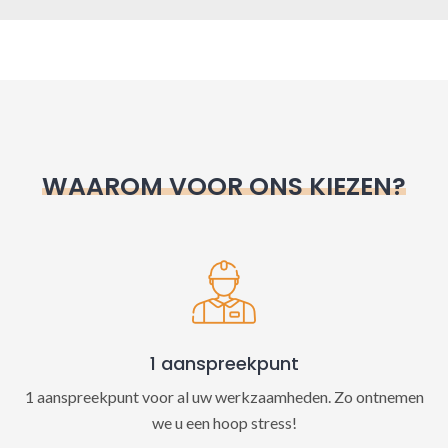
A
l
t
e
r
n
WAAROM VOOR ONS KIEZEN?
a
t
i
v
e
:
1 aanspreekpunt
1 aanspreekpunt voor al uw werkzaamheden. Zo ontnemen
we u een hoop stress!