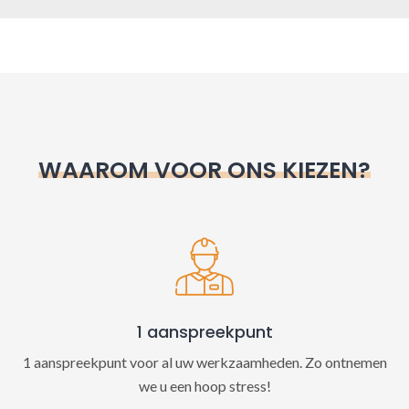
A
l
t
e
r
n
WAAROM VOOR ONS KIEZEN?
a
t
i
v
e
:
1 aanspreekpunt
1 aanspreekpunt voor al uw werkzaamheden. Zo ontnemen
we u een hoop stress!