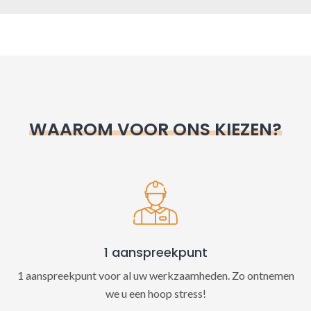
A
l
t
e
r
n
WAAROM VOOR ONS KIEZEN?
a
t
i
v
e
:
1 aanspreekpunt
1 aanspreekpunt voor al uw werkzaamheden. Zo ontnemen
we u een hoop stress!