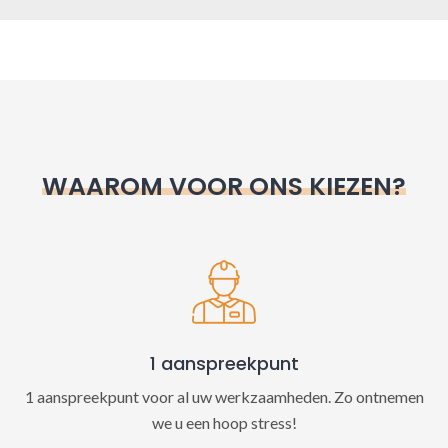
A
l
t
e
r
n
WAAROM VOOR ONS KIEZEN?
a
t
i
v
e
:
1 aanspreekpunt
1 aanspreekpunt voor al uw werkzaamheden. Zo ontnemen
we u een hoop stress!