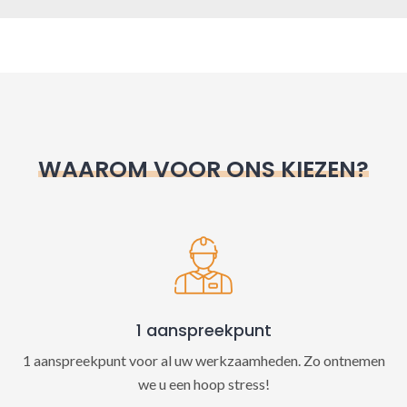
A
l
t
e
r
n
WAAROM VOOR ONS KIEZEN?
a
t
i
v
e
:
1 aanspreekpunt
1 aanspreekpunt voor al uw werkzaamheden. Zo ontnemen
we u een hoop stress!