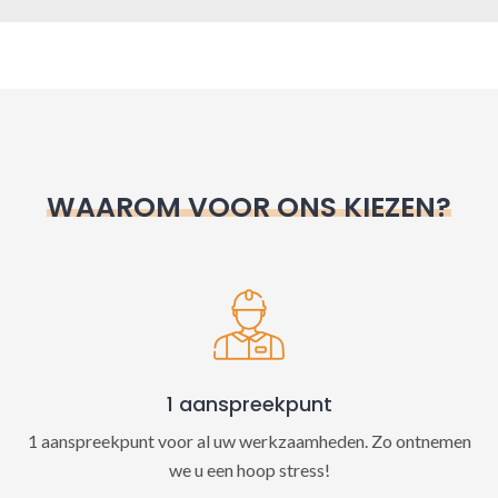
A
l
t
e
r
n
WAAROM VOOR ONS KIEZEN?
a
t
i
v
e
:
1 aanspreekpunt
1 aanspreekpunt voor al uw werkzaamheden. Zo ontnemen
we u een hoop stress!