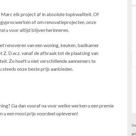
 Marc elk project af in absolute topkwaliteit. Of
, gyprocwerken of om renovatieprojecten, onze
l u voor altijd blijven herinneren.
j het renoveren van een woning, keuken, badkamer
t Z. D.w.z. vanaf de afbraak tot de plaatsing van
teit. Zo hoeft u niet verschillende aannemers te
u steeds onze beste prijs aanbieden.
oning? Ga dan vooraf na voor welke werken u een premie
n u een mooi prijs voordeel opleveren!
Do
pr