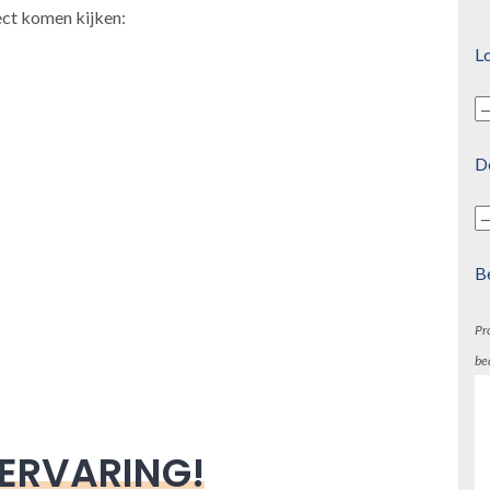
ect komen kijken:
Lo
D
B
Pr
be
 ERVARING!