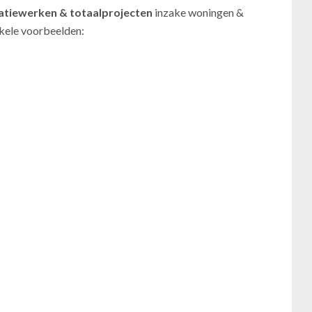
atiewerken
& totaalprojecten
inzake woningen &
nkele voorbeelden: