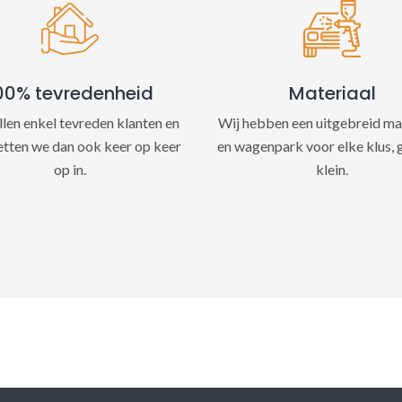
e
:
00% tevredenheid
Materiaal
llen enkel tevreden klanten en
Wij hebben een uitgebreid ma
etten we dan ook keer op keer
en wagenpark voor elke klus, 
op in.
klein.