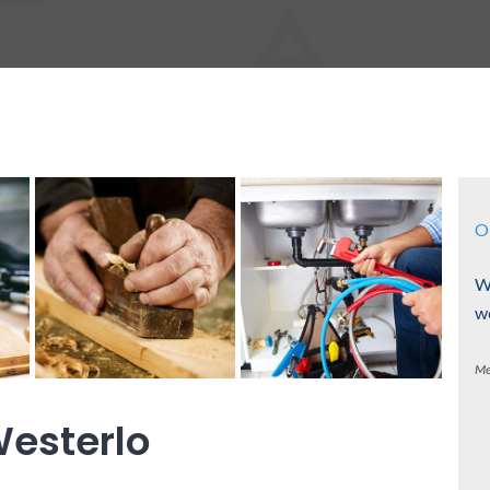
O
W
w
Me
esterlo