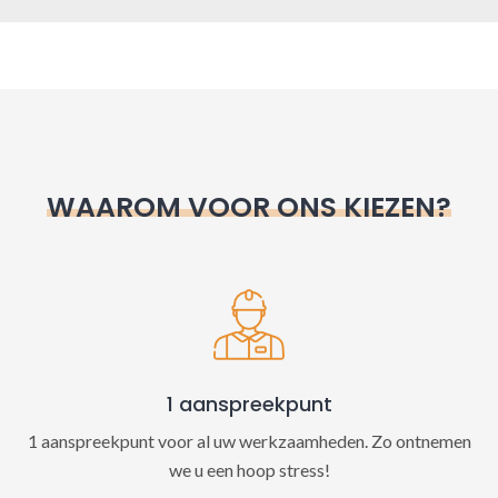
A
l
t
e
r
n
WAAROM VOOR ONS KIEZEN?
a
t
i
v
e
:
1 aanspreekpunt
1 aanspreekpunt voor al uw werkzaamheden. Zo ontnemen
we u een hoop stress!