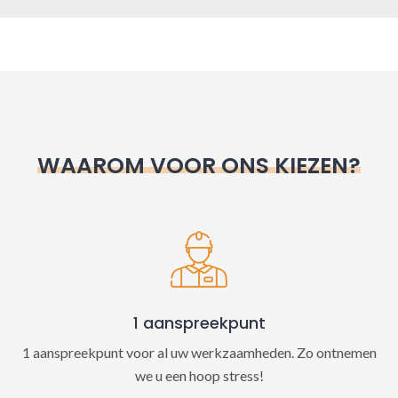
A
l
t
e
r
n
WAAROM VOOR ONS KIEZEN?
a
t
i
v
e
:
1 aanspreekpunt
1 aanspreekpunt voor al uw werkzaamheden. Zo ontnemen
we u een hoop stress!