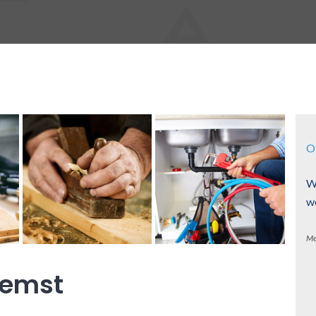
O
W
w
Me
Zemst