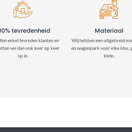
e
:
00% tevredenheid
Materiaal
llen enkel tevreden klanten en
Wij hebben een uitgebreid ma
etten we dan ook keer op keer
en wagenpark voor elke klus, 
op in.
klein.