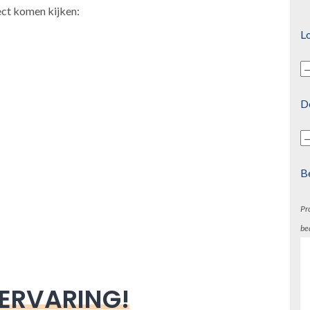
ect komen kijken:
Lo
D
B
Pr
be
 ERVARING!