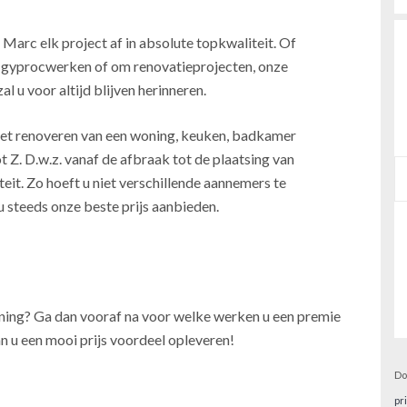
 Marc elk project af in absolute topkwaliteit. Of
, gyprocwerken of om renovatieprojecten, onze
l u voor altijd blijven herinneren.
j het renoveren van een woning, keuken, badkamer
t Z. D.w.z. vanaf de afbraak tot de plaatsing van
teit. Zo hoeft u niet verschillende aannemers te
u steeds onze beste prijs aanbieden.
oning? Ga dan vooraf na voor welke werken u een premie
n u een mooi prijs voordeel opleveren!
Do
pr