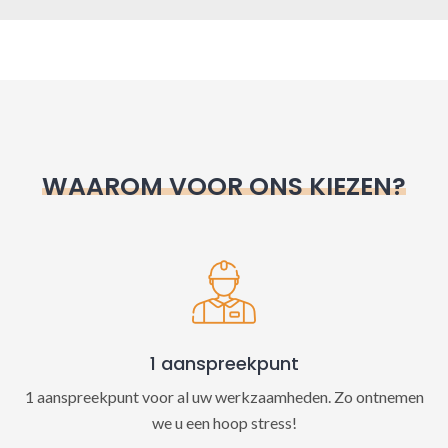
A
l
t
e
r
n
WAAROM VOOR ONS KIEZEN?
a
t
i
v
e
:
1 aanspreekpunt
1 aanspreekpunt voor al uw werkzaamheden. Zo ontnemen
we u een hoop stress!